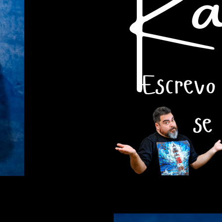
Escrevo
se